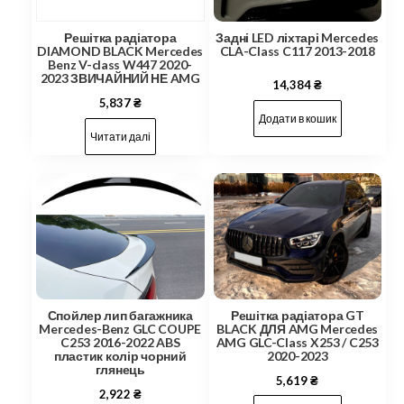
Решітка радіатора
Задні LED ліхтарі Mercedes
DIAMOND BLACK Mercedes
CLA-Class C117 2013-2018
Benz V-class W447 2020-
2023 ЗВИЧАЙНИЙ НЕ AMG
14,384
₴
5,837
₴
Додати в кошик
Читати далі
Спойлер лип багажника
Решітка радіатора GT
Mercedes-Benz GLC COUPE
BLACK ДЛЯ AMG Mercedes
C253 2016-2022 ABS
AMG GLC-Class X253 / C253
пластик колір чорний
2020-2023
глянець
5,619
₴
2,922
₴