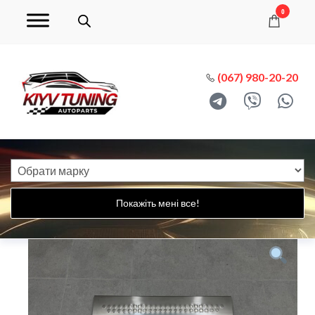
0
(067) 980-20-20
Покажіть мені все!