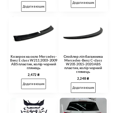
Додати в кошик
Додати в кошик
Козирок на скло Mercedes-
Спойлер ліп багажника
Benz E class W211 2003-2009
Mercedes-Benz C-class
ABS пластик, колір чорний
W205 2015-2020 ABS
глянець
пластик, колір чорний
глянець
2,472
₴
2,248
₴
Додати в кошик
Додати в кошик