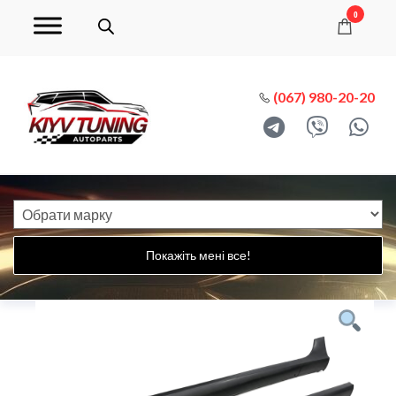
0
(067) 980-20-20
Покажіть мені все!