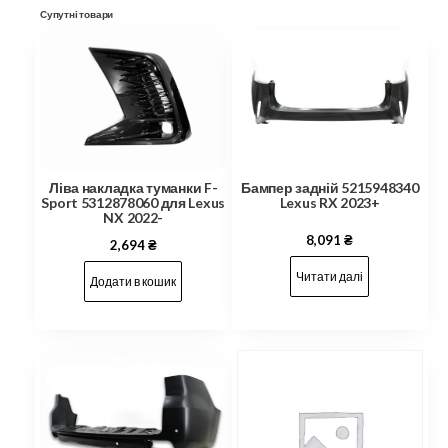
Супутні товари
Ліва накладка туманки F-
Бампер задній 5215948340
Sport 5312878060 для Lexus
Lexus RX 2023+
NX 2022-
8,091
₴
2,694
₴
Читати далі
Додати в кошик