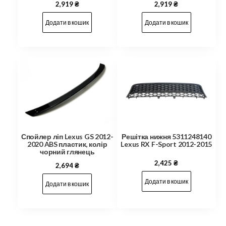
2,919
₴
2,919
₴
Додати в кошик
Додати в кошик
Решітка нижня 5311248140
Спойлер ліп Lexus GS 2012-
Lexus RX F-Sport 2012-2015
2020 ABS пластик, колір
чорний глянець
2,425
₴
2,694
₴
Додати в кошик
Додати в кошик