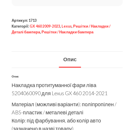
Артикул:
1713
Категорії:
GX 460 2009-2023
,
Lexus
,
Решітки / Накладки /
Деталі бампера
,
Решітки / Накладки бампера
Опис
Опис
Накладка протитуманної фари ліва
5204060090 для Lexus GX 460 2014-2021
Матеріал (можливі варіанти): поліпропілен /
ABS-пластик / металеві деталі
Колір: під фарбування, або колір авто
(зазначено в назві товару)