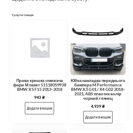
Супутні товари
Права кришка омивача
Юбка накладка переднього
фари М пакет 51118059938
бампера M Performance
BMW X5 F15 2013-2018
BMW X3 G01 / X4 G02 2018-
2021, ABS пластик колір
943
₴
чорний глянец
4,939
₴
Додати в кошик
Додати в кошик