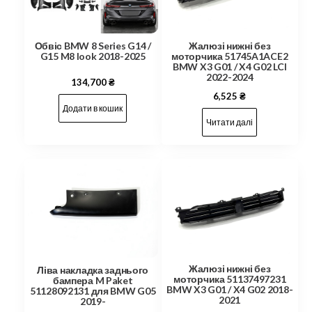
Обвіс BMW 8 Series G14 /
Жалюзі нижні без
G15 M8 look 2018-2025
моторчика 51745A1ACE2
BMW X3 G01 / X4 G02 LCI
2022-2024
134,700
₴
6,525
₴
Додати в кошик
Читати далі
Жалюзі нижні без
Ліва накладка заднього
моторчика 51137497231
бампера M Paket
BMW X3 G01 / X4 G02 2018-
51128092131 для BMW G05
2021
2019-