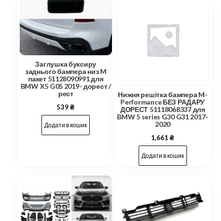
Заглушка буксиру
заднього бампера низ M
пакет 51128090991 для
BMW X5 G05 2019- дорест /
рест
Нижня решітка бампера M-
Performance БЕЗ РАДАРУ
539
₴
ДОРЕСТ 51118068337 для
BMW 5 series G30 G31 2017-
2020
Додати в кошик
1,661
₴
Додати в кошик