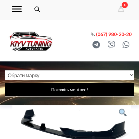
0
(067) 980-20-20
Покажіть мені все!