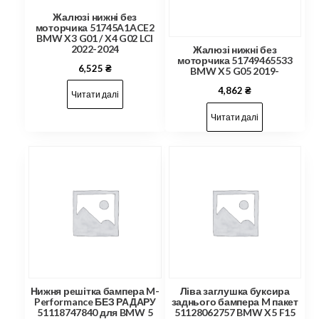
Жалюзі нижні без
моторчика 51745A1ACE2
BMW X3 G01 / X4 G02 LCI
2022-2024
Жалюзі нижні без
моторчика 51749465533
6,525
₴
BMW X5 G05 2019-
4,862
₴
Читати далі
Читати далі
Нижня решітка бампера M-
Ліва заглушка буксира
Performance БЕЗ РАДАРУ
заднього бампера M пакет
51118747840 для BMW 5
51128062757 BMW X5 F15