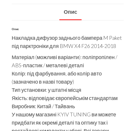
Опис
Опис
Накладка дифузор заднього бампера M Paket
під парктроніки для BMW X4 F26 2014-2018
Матеріал (можливі варіанти): поліпропілен /
ABS-пластик / металеві деталі
Колір: під фарбування, або колір авто
(зазначено в назві товару)
Тип установки: у штатні місця
Якість: відповідає європейськім стандартам
Виробник: Китай / Тайвань
У нашому магазині KYIV TUNING ви можете
придбати як окремі деталі та оптику так і
рестайлові комплекти у зборі. Всі товари