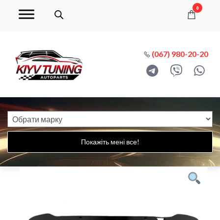
0
(067) 980-20-20
Покажіть мені все!