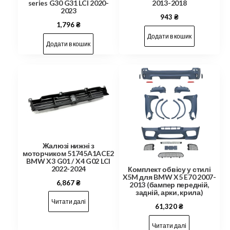
series G30 G31 LCI 2020-
2013-2018
2023
943
₴
1,796
₴
Додати в кошик
Додати в кошик
Жалюзі нижні з
моторчиком 51745A1ACE2
BMW X3 G01 / X4 G02 LCI
2022-2024
Комплект обвісу у стилі
X5M для BMW X5 E70 2007-
6,867
₴
2013 (бампер передній,
задній, арки, крила)
Читати далі
61,320
₴
Читати далі