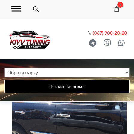
0
(067) 980-20-20
Покажіть мені все!