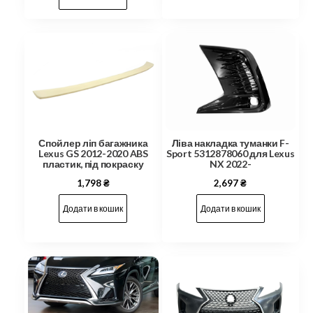
Ліва накладка туманки F-
Спойлер ліп багажника
Sport 5312878060 для Lexus
Lexus GS 2012-2020 ABS
NX 2022-
пластик, під покраску
2,697
₴
1,798
₴
Додати в кошик
Додати в кошик