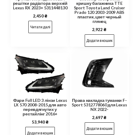
решітки радіатора верхній
кришку багажника TTE
Lexus RX 2023+ 5311448130
Sport Toyota Land Cruiser
Prado 120 2003-2009 ABS
2,450
₴
пластик, цвет черный
глянец
Читати далі
2,922
₴
Додати в кошик
Права накладка туманки F-
Фари Full LED 3 лінзи Lexus
Sport 5312778060 для Lexus
LX 570 2008-2015 для авто
NX 2022-
перевдягнутих у
рестайлінг 2016+
2,697
₴
53,940
₴
Додати в кошик
Додати в кошик