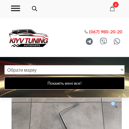
0
(067) 980-20-20
Покажіть мені все!