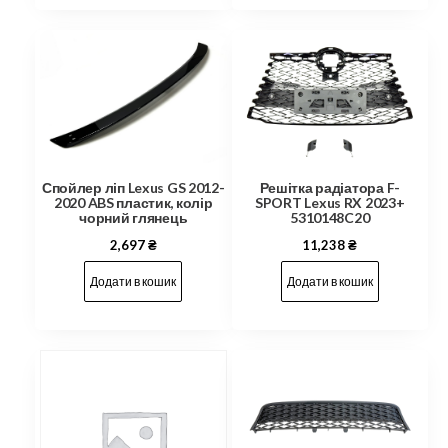
Решітка радіатора F-
Спойлер ліп Lexus GS 2012-
SPORT Lexus RX 2023+
2020 ABS пластик, колір
5310148C20
чорний глянець
11,238
₴
2,697
₴
Додати в кошик
Додати в кошик