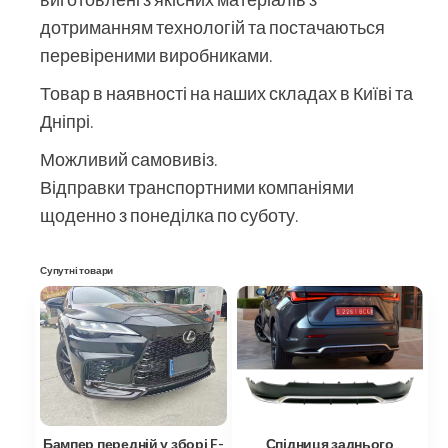
дотриманням технологій та постачаються
перевіреними виробниками.
Товар в наявності на наших складах в Київі та
Дніпрі.
Можливий самовивіз.
Відправки транспортними компаніями
щоденно з понеділка по суботу.
Супутні товари
Спідниця заднього
Бампер передній у зборі F-