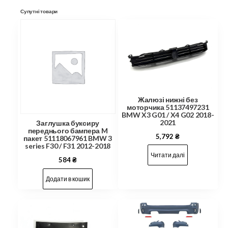
Супутні товари
Жалюзі нижні без
моторчика 51137497231
BMW X3 G01 / X4 G02 2018-
2021
Заглушка буксиру
переднього бампера M
5,792
₴
пакет 51118067961 BMW 3
series F30 / F31 2012-2018
Читати далі
584
₴
Додати в кошик