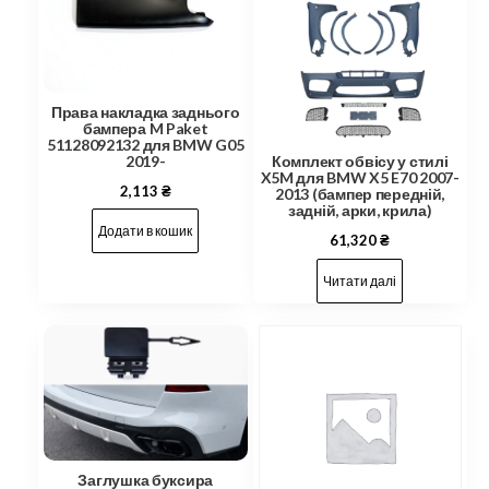
Права накладка заднього
бампера M Paket
51128092132 для BMW G05
2019-
Комплект обвісу у стилі
X5M для BMW X5 E70 2007-
2,113
₴
2013 (бампер передній,
задній, арки, крила)
Додати в кошик
61,320
₴
Читати далі
Заглушка буксира