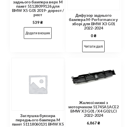
заднього бампера верх M
пакет 51128099126 для
BMW X5 G05 2019- дорест /
рест
Дифузор заднього
бампера M-Performance у
539
₴
зборі для BMW X3 G01
2022-2024
Додати в кошик
0
₴
Читати далі
Жалюзі нижні з
моторчиком 51745A1ACE2
BMW X3 G01 / X4 G02 LCI
2022-2024
Заглушка буксира
переднього бампера M
6,867
₴
пакет 51118060131 BMW X5