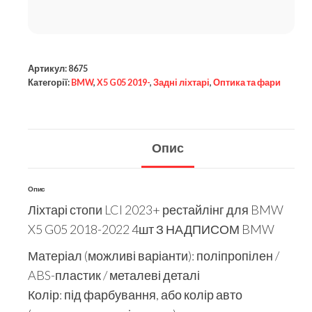
Артикул:
8675
Категорії:
BMW
,
X5 G05 2019-
,
Задні ліхтарі
,
Оптика та фари
Опис
Опис
Ліхтарі стопи LCI 2023+ рестайлінг для BMW
X5 G05 2018-2022 4шт З НАДПИСОМ BMW
Матеріал (можливі варіанти): поліпропілен /
ABS-пластик / металеві деталі
Колір: під фарбування, або колір авто