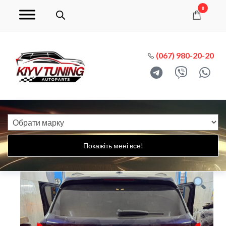
0
(067) 980-20-20
Покажіть мені все!