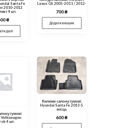
undai Santa Fe
Lexus GS 2005-2011 / 2012-
нг 2010-2012
ект 4 шт.
700
₴
600
₴
Додати в кошик
ати далі
Килими салону гумові
Hyundai Santa Fe 2013-5
місць
алону гумові
600
₴
y Volkswagen
ok 4 шт.