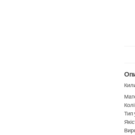
Оп
Кили
Мате
Колі
Тип 
Якіс
Виро