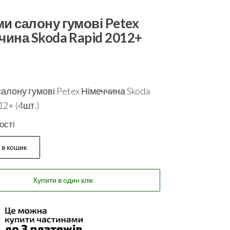
и салону гумові Petex
чина Skoda Rapid 2012+
алону гумові Petex Німеччина Skoda
12+ (4шт.)
ості
 в кошик
Купити в один клік