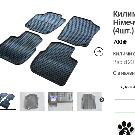
Килим
Німеч
(4шт.)
700
₴
Килими с
Rapid 20
Є в наявн
Додати