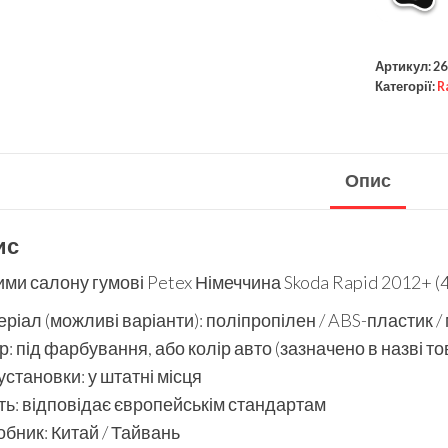
Артикул:
26
Категорії:
R
Опис
ис
ми салону гумові Petex Німеччина Skoda Rapid 2012+ (4
ріал (можливі варіанти): поліпропілен / ABS-пластик /
р: під фарбування, або колір авто (зазначено в назві то
установки: у штатні місця
ть: відповідає європейськім стандартам
бник: Китай / Тайвань