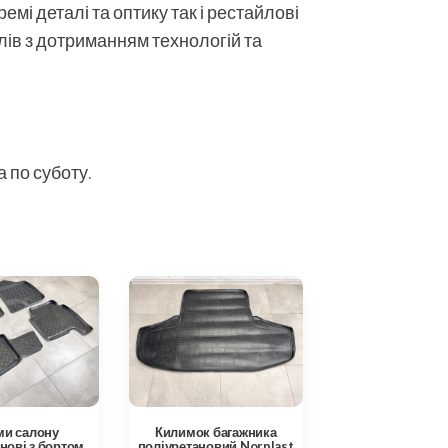
мі деталі та оптику так і рестайлові
алів з дотриманням технологій та
 по суботу.
ми салону
Килимок багажника
нові з бортом
поліуретановий Norplast