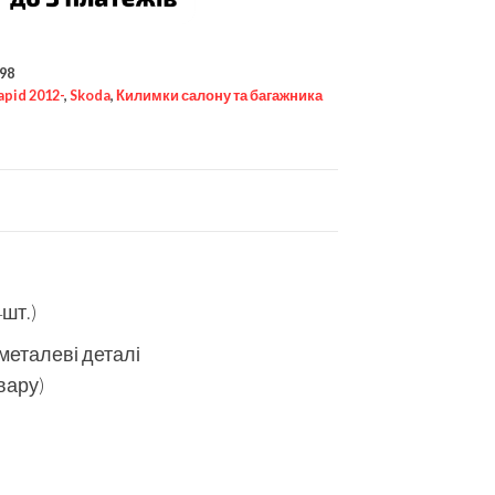
98
apid 2012-
,
Skoda
,
Килимки салону та багажника
шт.)
 металеві деталі
вару)