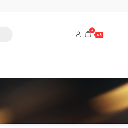
0
0 ₴