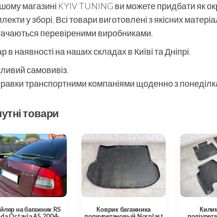
шому магазині KYIV TUNING ви можете придбати як окре
лекти у зборі. Всі товари виготовлені з якісних матері
тачаються перевіреними виробниками.
р в наявності на наших складах в Київі та Дніпрі.
ливий самовивіз.
равки транспортними компаніями щоденно з понеділка
утні товари
Коврик багажника
Кили
йлер на багажник RS
полиуретановый Norplast
поліурета
da Octavia A5 2004-