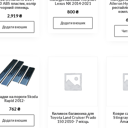
Lexus NX 2014-2021
Aileron Hy
3 ABS пластик, колір
рестайлі
чорний глянець
800
₴
компл
2,919
₴
Додати в кошик
Додати в кошик
Чит
адки на пороги Skoda
Rapid 2012-
762
₴
Килимок багажника для
Коври с
Toyota Land Cruiser Prado
Stingra
Додати в кошик
150 2010- 7 місць
Amar