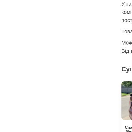
У на
комп
пос
Това
Мож
Відп
Суп
Спо
Sko