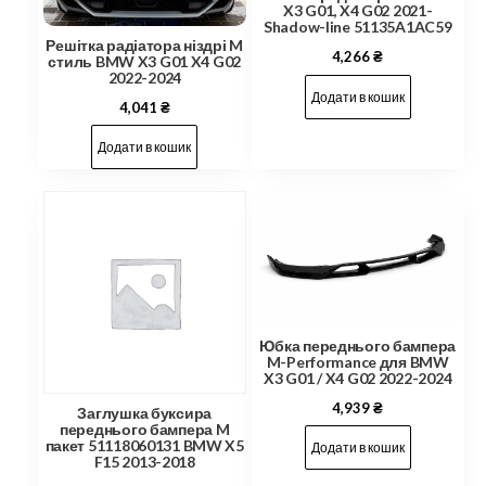
X3 G01, X4 G02 2021-
Shadow-line 51135A1AC59
Решітка радіатора ніздрі M
4,266
₴
стиль BMW X3 G01 X4 G02
2022-2024
Додати в кошик
4,041
₴
Додати в кошик
Юбка переднього бампера
M-Performance для BMW
X3 G01 / X4 G02 2022-2024
4,939
₴
Заглушка буксира
переднього бампера M
пакет 51118060131 BMW X5
Додати в кошик
F15 2013-2018