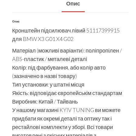
Опис
Опис
Кронштейн підсилювач лівий 51117399915
для BMW X3 G01 X4 G02
Матеріал (можливі варіанти): поліпропілен /
ABS-пластик / металеві деталі
Колір: під фарбування, або колір авто
(зазначено в назві товару)
Тип установки: у штатні місця
Якість: відповідає європейськім стандартам
Виробник: Китай / Тайвань
У нашому магазині KYIV TUNING ви можете
придбати як окремі деталі та оптику так і
рестайлові комплекти у зборі. Всі товари
виготовлені з якісних матеріалів з