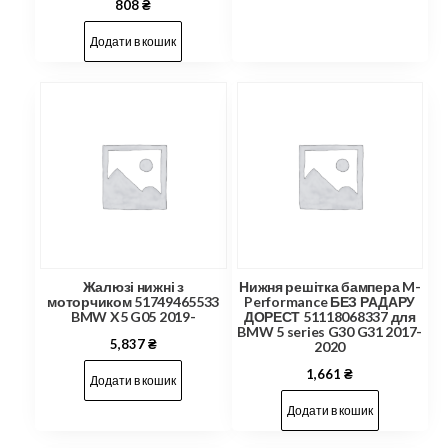
808
₴
Додати в кошик
Жалюзі нижні з
Нижня решітка бампера M-
моторчиком 51749465533
Performance БЕЗ РАДАРУ
BMW X5 G05 2019-
ДОРЕСТ 51118068337 для
BMW 5 series G30 G31 2017-
5,837
₴
2020
1,661
₴
Додати в кошик
Додати в кошик