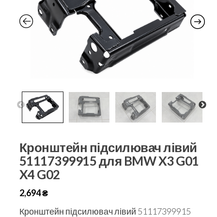
Кронштейн підсилювач лівий
51117399915 для BMW X3 G01
X4 G02
2,694
₴
Кронштейн підсилювач лівий 51117399915