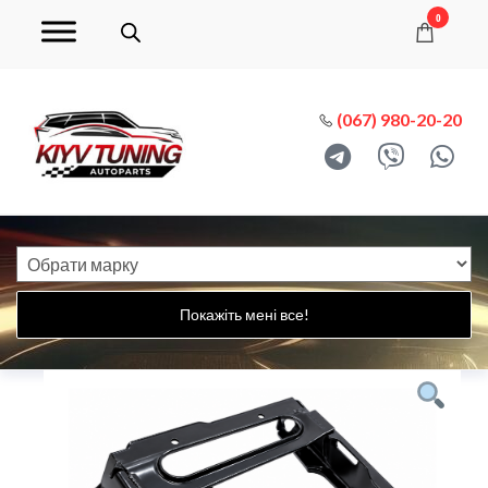
0
(067) 980-20-20
Покажіть мені все!