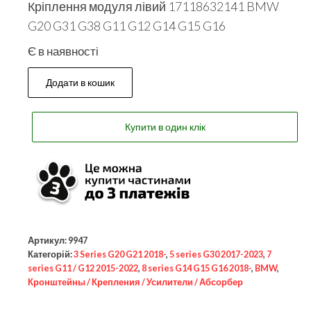
Кріплення модуля лівий 17118632141 BMW
G20 G31 G38 G11 G12 G14 G15 G16
Є в наявності
Додати в кошик
Купити в один клік
Артикул:
9947
Категорій:
3 Series G20 G21 2018-
,
5 series G30 2017-2023
,
7
series G11 / G12 2015-2022
,
8 series G14 G15 G16 2018-
,
BMW
,
Кронштейны / Крепления / Усилители / Абсорбер