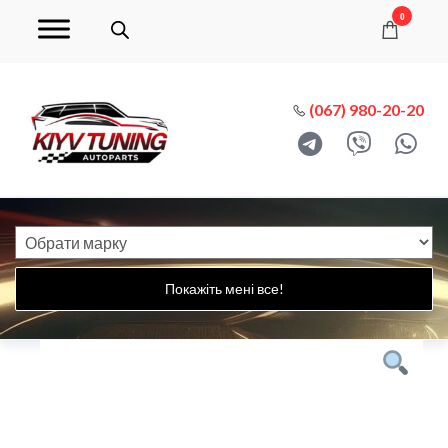
0
(067) 980-20-20
Покажіть мені все!