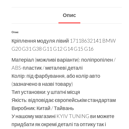
Опис
Опис
Кріплення модуля лівий 17118632141 BMW
G20 G31 G38 G11 G12 G14 G15 G16
Матеріал (можливі варіанти): поліпропілен /
ABS-пластик / металеві деталі
Колір: під фарбування, або колір авто
(зазначено в назві товару)
Тип установки: у штатні місця
Якість: відповідає європейськім стандартам
Виробник: Китай / Тайвань
У нашому магазині KYIV TUNING ви можете
придбати як окремі деталі та оптику так і