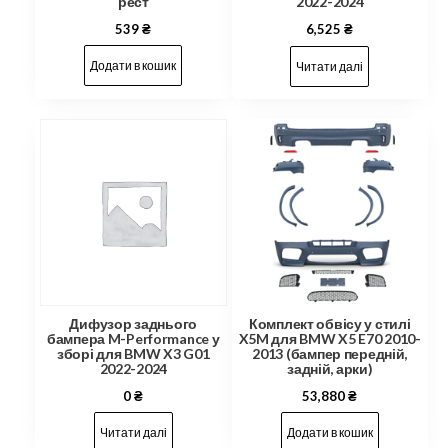
рест
2022-2024
539
₴
6,525
₴
Додати в кошик
Читати далі
Дифузор заднього
Комплект обвісу у стилі
бампера M-Performance у
X5M для BMW X5 E70 2010-
зборі для BMW X3 G01
2013 (бампер передній,
2022-2024
задній, арки)
0
₴
53,880
₴
Читати далі
Додати в кошик