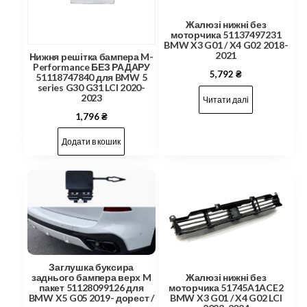
Жалюзі нижні без
моторчика 51137497231
BMW X3 G01 / X4 G02 2018-
2021
Нижня решітка бампера M-
Performance БЕЗ РАДАРУ
5,792
₴
51118747840 для BMW 5
series G30 G31 LCI 2020-
2023
Читати далі
1,796
₴
Додати в кошик
Заглушка буксира
заднього бампера верх M
Жалюзі нижні без
пакет 51128099126 для
моторчика 51745A1ACE2
BMW X5 G05 2019- дорест /
BMW X3 G01 / X4 G02 LCI