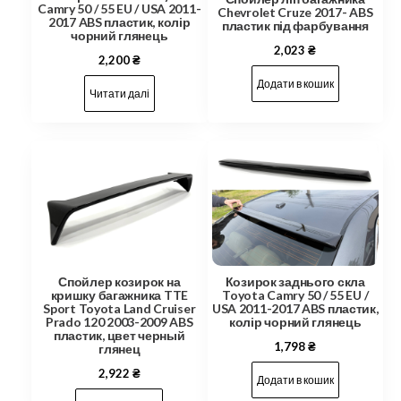
Camry 50 / 55 EU / USA 2011-
Chevrolet Cruze 2017- ABS
2017 ABS пластик, колір
пластик під фарбування
чорний глянець
2,023
₴
2,200
₴
Додати в кошик
Читати далі
Спойлер козирок на
Козирок заднього скла
кришку багажника TTE
Toyota Camry 50 / 55 EU /
Sport Toyota Land Cruiser
USA 2011-2017 ABS пластик,
Prado 120 2003-2009 ABS
колір чорний глянець
пластик, цвет черный
1,798
₴
глянец
2,922
₴
Додати в кошик