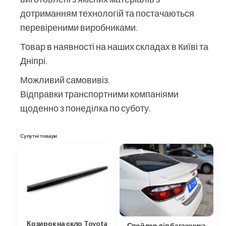
дотриманням технологій та постачаються
перевіреними виробниками.
Товар в наявності на наших складах в Київі та
Дніпрі.
Можливий самовивіз.
Відправки транспортними компаніями
щоденно з понеділка по суботу.
Супутні товари
Козирок на скло Toyota
Спойлер ліп багажника