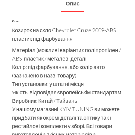
Опис
Опис
Козирок на скло Chevrolet Cruze 2009-ABS
пластик під фарбування
Матеріал (можливі варіанти): поліпропілен /
ABS-пластик / металеві деталі
Колір: під фарбування, або колір авто
(зазначено в назві товару)
Тип установки: у штатні місця
Якість: відповідає європейськім стандартам
Виробник: Китай / Тайвань
У нашому магазині KYIV TUNING ви можете
придбати як окремі деталі та оптику так і
рестайлові комплекти у зборі. Всі товари
виготовлені з якісних матеріалів з