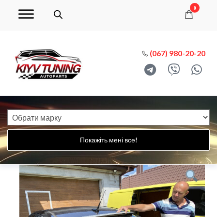
0
(067) 980-20-20
Покажіть мені все!