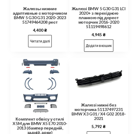
Жалюзы нижние
Жалюзі BMW 5 G30 G31 LCI
адаптивные с моторчиком
2020+ з перехідною
BMW 5 G30 G31 2020-2023
планкою під дорест
51749464208 рест
моторчик 2016-2020
51119498612
4,400
₴
4,945
₴
Читати далі
Додати в кошик
Жалюзі нижні без
моторчика 51137497231
BMW X3 G01 / X4 G02 2018-
2021
Комплект обвісу у стилі
X5M для BMW X5 E70 2010-
5,792
₴
2013 (бампер передній,
задній, арки)