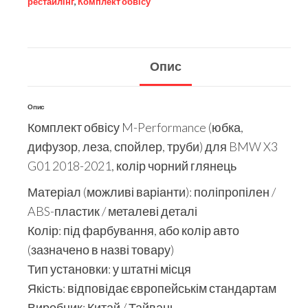
рестайлінг
,
Комплект обвісу
Опис
Опис
Комплект обвісу M-Performance (юбка,
дифузор, леза, спойлер, труби) для BMW X3
G01 2018-2021, колір чорний глянець
Матеріал (можливі варіанти): поліпропілен /
ABS-пластик / металеві деталі
Колір: під фарбування, або колір авто
(зазначено в назві товару)
Тип установки: у штатні місця
Якість: відповідає європейськім стандартам
Виробник: Китай / Тайвань