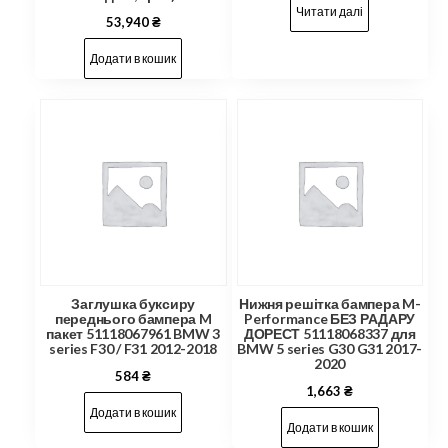
Читати далі
53,940
₴
Додати в кошик
Заглушка буксиру
Нижня решітка бампера M-
переднього бампера M
Performance БЕЗ РАДАРУ
пакет 51118067961 BMW 3
ДОРЕСТ 51118068337 для
series F30 / F31 2012-2018
BMW 5 series G30 G31 2017-
2020
584
₴
1,663
₴
Додати в кошик
Додати в кошик