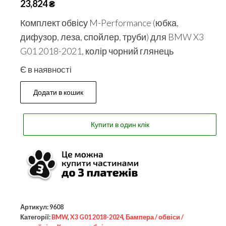
23,824
₴
Комплект обвісу M-Performance (юбка,
дифузор, леза, спойлер, труби) для BMW X3
G01 2018-2021, колір чорний глянець
Є в наявності
Додати в кошик
Купити в один клік
Артикул:
9608
Категорії:
BMW
,
X3 G01 2018-2024
,
Бампера / обвіси /