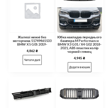
Жалюзі нижні без
Юбка накладка переднього
моторчика 51749465533
бампера M Performance
BMW X5 G05 2019-
BMW X3 G01 / X4 G02 2018-
2021, ABS пластик колір
4,862
₴
чорний глянец
4,945
₴
Читати далі
Додати в кошик