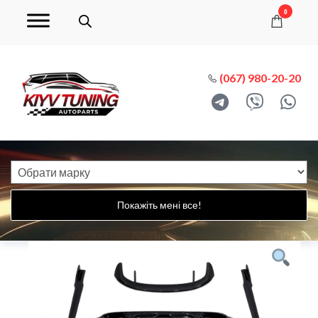
0
(067) 980-20-20
Покажіть мені все!