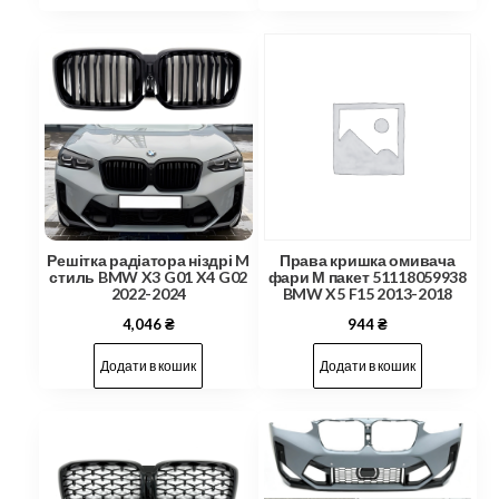
Решітка радіатора ніздрі M
Права кришка омивача
стиль BMW X3 G01 X4 G02
фари М пакет 51118059938
2022-2024
BMW X5 F15 2013-2018
4,046
₴
944
₴
Додати в кошик
Додати в кошик