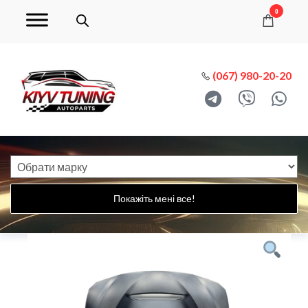
0
(067) 980-20-20
Покажіть мені все!