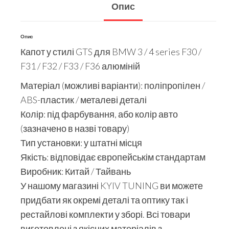
Опис
Опис
Капот у стилі GTS для BMW 3 / 4 series F30 /
F31 / F32 / F33 / F36 алюміній
Матеріал (можливі варіанти): поліпропілен /
ABS-пластик / металеві деталі
Колір: під фарбування, або колір авто
(зазначено в назві товару)
Тип установки: у штатні місця
Якість: відповідає європейськім стандартам
Виробник: Китай / Тайвань
У нашому магазині KYIV TUNING ви можете
придбати як окремі деталі та оптику так і
рестайлові комплекти у зборі. Всі товари
виготовлені з якісних матеріалів з