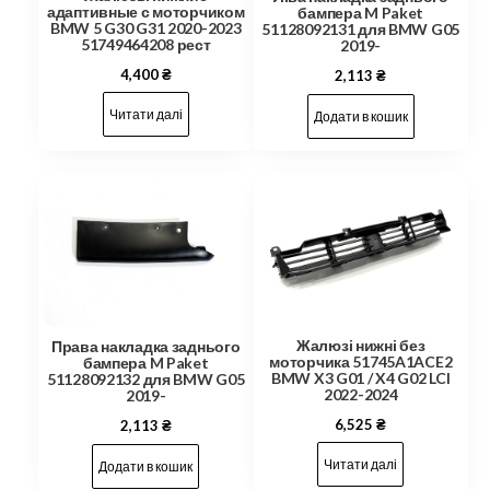
адаптивные с моторчиком
бампера M Paket
BMW 5 G30 G31 2020-2023
51128092131 для BMW G05
51749464208 рест
2019-
4,400
₴
2,113
₴
Читати далі
Додати в кошик
Жалюзі нижні без
Права накладка заднього
моторчика 51745A1ACE2
бампера M Paket
BMW X3 G01 / X4 G02 LCI
51128092132 для BMW G05
2022-2024
2019-
6,525
₴
2,113
₴
Читати далі
Додати в кошик