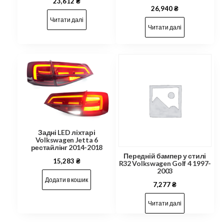
23,612
₴
26,940
₴
Читати далі
Читати далі
Задні LED ліхтарі
Volkswagen Jetta 6
рестайлінг 2014-2018
Передній бампер у стилі
15,283
₴
R32 Volkswagen Golf 4 1997-
2003
Додати в кошик
7,277
₴
Читати далі