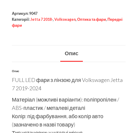
Артикул:
9047
Категорії:
Jetta 7 2018-
,
Volkswagen
,
Оптика та фари
,
Передні
фари
Опис
Опис
FULL LED фари з лінзою для Volkswagen Jetta
7 2019-2024
Матеріал (можливі варіанти): поліпропілен /
ABS-пластик / металеві деталі
Колір: під фарбування, або колір авто
(зазначено в назві товару)
Тип установки: у штатні місця