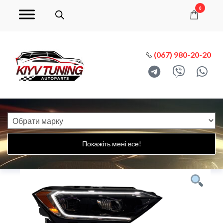
0
(067) 980-20-20
Покажіть мені все!