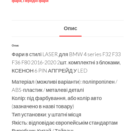
фари
,
Передні фари
Опис
Опис
Фари в стилі LASER для BMW 4 series F32 F33
F36 F80 2016-2020 2шт. комплектні з блоками,
КСЕНОН 6 PIN АПГРЕЙД У LED
Матеріал (можливі варіанти): поліпропілен /
ABS-пластик / металеві деталі
Колір: під фарбування, або колір авто
(зазначено в назві товару)
Тип установки: у штатні місця
Якість: відповідає європейськім стандартам
Виробник: Китай / Тайвань