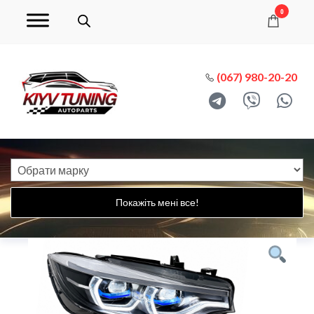
0
(067) 980-20-20
Покажіть мені все!