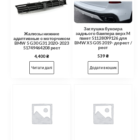
Заглушка буксира
заднього бампера верх M
Жалюзы нижние
пакет 51128099126 для
адаптивные с моторчиком
BMW X5 G05 2019- дорест /
BMW 5 G30 G31 2020-2023
рест
51749464208 рест
539
₴
4,400
₴
Додати в кошик
Читати далі