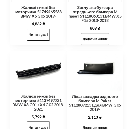
Жалюзі нижні без
Заглушка буксира
моторчика 51749465533
переднього бампера M
BMW X5 G05 2019-
пакет 51118060131 BMW X5
F15 2013-2018
4,862
₴
809
₴
Читати далі
Додати в кошик
Жалюзі нижні без
Ліва накладка заднього
моторчика 51137497231
бампера M Paket
BMW X3 G01 / X4 G02 2018-
51128092131 для BMW G05
2021
2019-
5,792
₴
2,113
₴
Читати далі
Додати в кошик