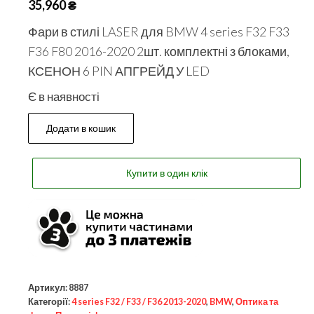
35,960
₴
Фари в стилі LASER для BMW 4 series F32 F33
F36 F80 2016-2020 2шт. комплектні з блоками,
КСЕНОН 6 PIN АПГРЕЙД У LED
Є в наявності
Додати в кошик
Купити в один клік
Артикул:
8887
Категорії:
4 series F32 / F33 / F36 2013-2020
,
BMW
,
Оптика та