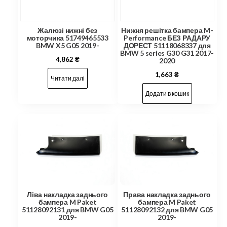
Жалюзі нижні без
Нижня решітка бампера M-
моторчика 51749465533
Performance БЕЗ РАДАРУ
BMW X5 G05 2019-
ДОРЕСТ 51118068337 для
BMW 5 series G30 G31 2017-
4,862
₴
2020
1,663
₴
Читати далі
Додати в кошик
Ліва накладка заднього
Права накладка заднього
бампера M Paket
бампера M Paket
51128092131 для BMW G05
51128092132 для BMW G05
2019-
2019-