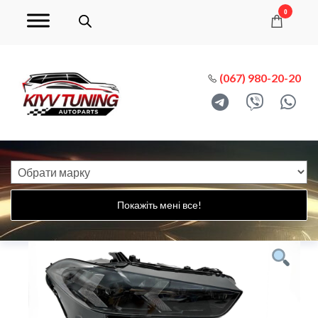
0
(067) 980-20-20
Покажіть мені все!