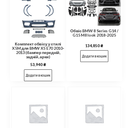
Обвіс BMW 8 Series G14 /
G15 M8 look 2018-2025
Комплект обвісу у стилі
134,850
₴
X5M для BMW X5 E70 2010-
2013 (бампер передній,
Додати в кошик
задній, арки)
53,940
₴
Додати в кошик