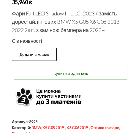
35,960
₴
Фари Full LED Shadow line LCI 2023+ замість
дорестайлінгових BMW X5 G05 X6 G06 2018-
2022 2шт. з заміною бампера на 2023+
Є в наявності
Додати в кошик
Купити в один клік
Артикул:
8998
Категорій:
BMW
,
X5 G05 2019-
,
X6 G06 2019-
,
Оптика та фари
,