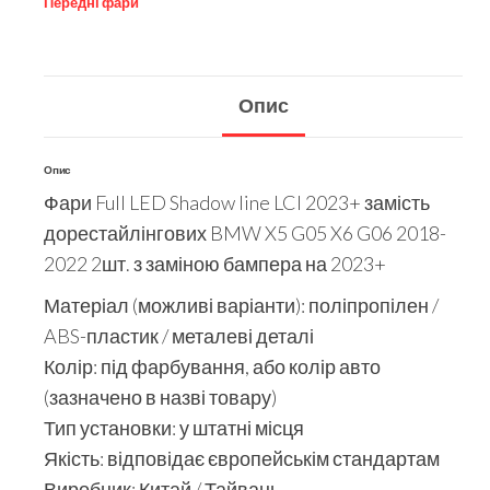
Передні фари
Опис
Опис
Фари Full LED Shadow line LCI 2023+ замість
дорестайлінгових BMW X5 G05 X6 G06 2018-
2022 2шт. з заміною бампера на 2023+
Матеріал (можливі варіанти): поліпропілен /
ABS-пластик / металеві деталі
Колір: під фарбування, або колір авто
(зазначено в назві товару)
Тип установки: у штатні місця
Якість: відповідає європейськім стандартам
Виробник: Китай / Тайвань