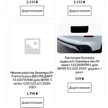
2,113
₴
2,113
₴
Додати в кошик
Додати в кошик
Заглушка буксиру
заднього бампера низ M
пакет 51128090991 для
BMW X5 G05 2019- дорест /
рест
Нижня решітка бампера M-
Performance БЕЗ РАДАРУ
539
₴
51118747840 для BMW 5
series G30 G31 LCI 2020-
2023
Додати в кошик
1,798
₴
Додати в кошик