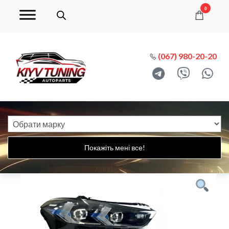
0
(067) 980-20-20
Покажіть мені все!