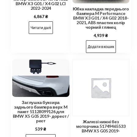
BMW X3 G01 / X4 G02 LCI
2022-2024
Юбка накладка переднього
бампера M Performance
6,867
₴
BMW X3 G01 / X4 G02 2018-
2021, ABS пластик колір
чорний глянец
Читати далі
4,939
₴
Додати в кошик
Заглушка буксира
заднього бампера верх M
пакет 51128099126 для
BMW X5 G05 2019- дорест /
рест
Жалюзі нижні без
моторчика 51749465533
539
₴
BMW X5 G05 2019-