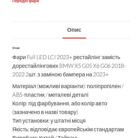
Передні фари
Опис
Опис
Фари Full LED LCI 2023+ рестайлінг замість
дорестайлінгових BMW X5 G05 X6 G06 2018-
2022 2шт. з заміною бампера на 2023+
Матеріал (можливі варіанти): поліпропілен /
ABS-пластик / металеві деталі
Колір: під фарбування, або колір авто
(зазначено в назві товару)
Тип установки: у штатні місця
Якість: відповідає європейськім стандартам
Виробник: Китай / Тайвань