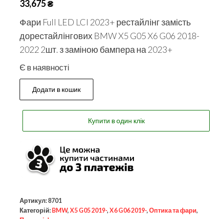
33,675
₴
Фари Full LED LCI 2023+ рестайлінг замість
дорестайлінгових BMW X5 G05 X6 G06 2018-
2022 2шт. з заміною бампера на 2023+
Є в наявності
Додати в кошик
Купити в один клік
Артикул:
8701
Категорій:
BMW
,
X5 G05 2019-
,
X6 G06 2019-
,
Оптика та фари
,