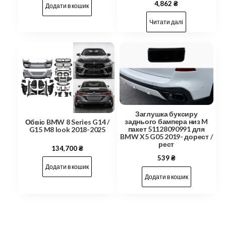
4,862
₴
Додати в кошик
Читати далі
Заглушка буксиру
заднього бампера низ M
Обвіс BMW 8 Series G14 /
пакет 51128090991 для
G15 M8 look 2018-2025
BMW X5 G05 2019- дорест /
рест
134,700
₴
539
₴
Додати в кошик
Додати в кошик