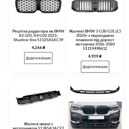
Решітка радіатора на BMW
Жалюзі BMW 5 G30 G31 LCI
X3 G01, X4 G02 2021-
2020+ з перехідною
Shadow-line 51135A1AC59
планкою під дорест
моторчик 2016-2020
4,266
₴
51119498612
4,939
₴
Додати в кошик
Додати в кошик
Жалюзі нижні з
моторчиком 51745A1ACE2