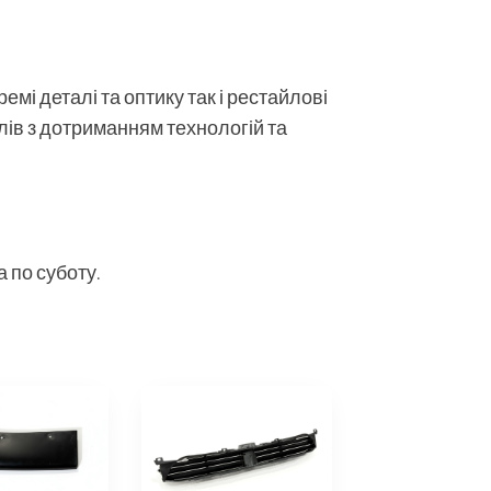
мі деталі та оптику так і рестайлові
алів з дотриманням технологій та
 по суботу.