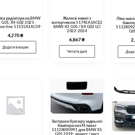
тка радіатора на BMW
Жалюзі нижні з
Ліва накл
 G01, X4 G02 2021-
моторчиком 51745A1ACE2
бампе
ow-line 51135A1AC59
BMW X3 G01 / X4 G02 LCI
51128092
2022-2024
G0
4,270
₴
6,867
₴
2
Додати в кошик
Читати далі
Додат
Заглушка буксиру заднього
бампера низ M пакет
51128090991 для BMW X5
G05 2019- дорест / рест