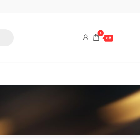
0
0 ₴