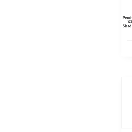
Реші
X3
Shad