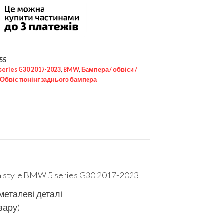
55
 series G30 2017-2023
,
BMW
,
Бампера / обвіси /
Обвіс тюнінг заднього бампера
 style BMW 5 series G30 2017-2023
 металеві деталі
вару)