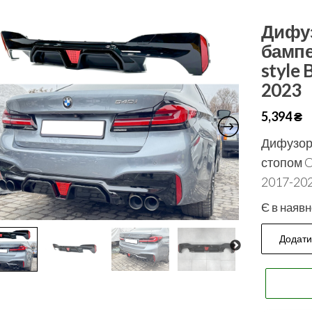
Дифуз
бампе
style 
2023
5,394
₴
Дифузор 
стопом C
2017-20
Є в наявн
Додати