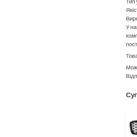
Тип 
Якіс
Виро
У на
комп
пос
Това
Мож
Відп
Суп