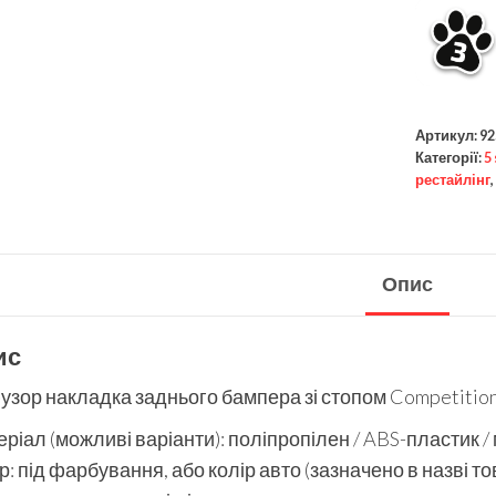
Артикул:
92
Категорії:
5
рестайлінг
,
Опис
ис
зор накладка заднього бампера зі стопом Competition
ріал (можливі варіанти): поліпропілен / ABS-пластик /
р: під фарбування, або колір авто (зазначено в назві то