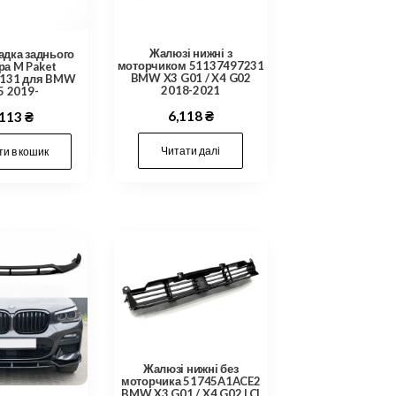
Жалюзі нижні з
адка заднього
моторчиком 51137497231
ра M Paket
BMW X3 G01 / X4 G02
131 для BMW
2018-2021
5 2019-
6,118
₴
,113
₴
Читати далі
и в кошик
Жалюзі нижні без
моторчика 51745A1ACE2
BMW X3 G01 / X4 G02 LCI