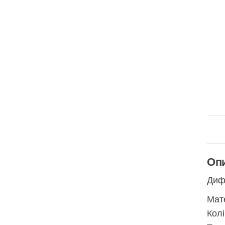
Оп
Дифу
Мате
Колі