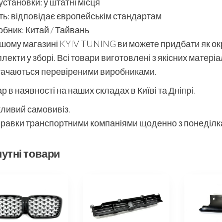
установки: у штатні місця
ть: відповідає європейськім стандартам
бник: Китай / Тайвань
шому магазині KYIV TUNING ви можете придбати як окре
лекти у зборі. Всі товари виготовлені з якісних матері
тачаються перевіреними виробниками.
р в наявності на наших складах в Київі та Дніпрі.
ливий самовивіз.
равки транспортними компаніями щоденно з понеділка
утні товари