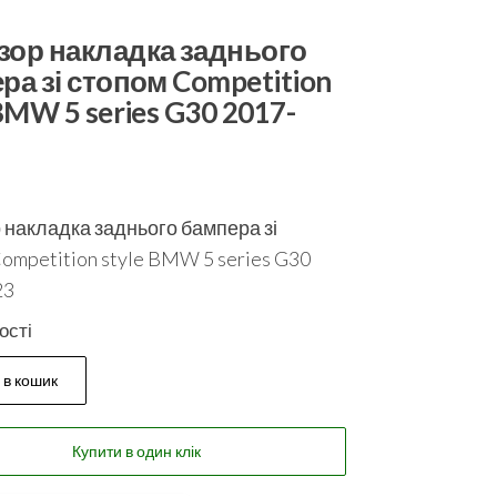
ор накладка заднього
ра зі стопом Competition
BMW 5 series G30 2017-
накладка заднього бампера зі
ompetition style BMW 5 series G30
23
ості
 в кошик
Купити в один клік