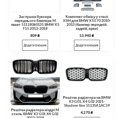
Заглушка буксира
Комплект обвісу у стилі
переднього бампера M
X5M для BMW X5 E70 2010-
пакет 51118060131 BMW X5
2013 (бампер передній,
F15 2013-2018
задній, арки)
809
₴
53,940
₴
Додати в кошик
Додати в кошик
Решітка радіатора на BMW
X3 G01, X4 G02 2021-
Shadow-line 51135A1AC59
Решітка радіатора ніздрі M
4,270
₴
стиль BMW X3 G01 X4 G02
2022-2024