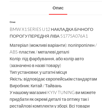
Опис
Опис
BMW X1 SERIES U12 НАКЛАДКА БІЧНОГО
ПОРОГУ ПЕРЕДНЯ ЛІВА 51775A076A1
Матеріал (можливі варіанти): поліпропілен /
ABS-пластик / металеві деталі
Колір: під фарбування, або колір авто
(зазначено в назві товару)
Тип установки: у штатні місця
Якість: відповідає європейськім стандартам
Виробник: Китай / Тайвань
У нашому магазині KYIV TUNING ви можете
придбати як окремі деталі та оптику так і
рестайлові комплекти у зборі. Всі товари