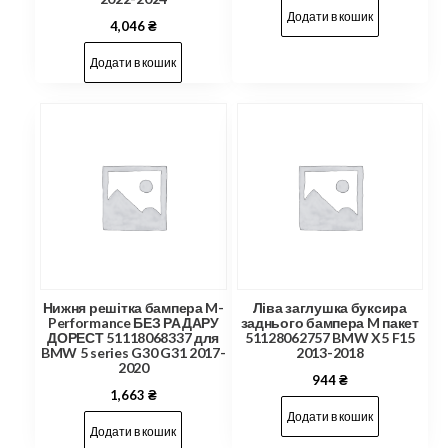
Додати в кошик
4,046
₴
Додати в кошик
Нижня решітка бампера M-
Ліва заглушка буксира
Performance БЕЗ РАДАРУ
заднього бампера M пакет
ДОРЕСТ 51118068337 для
51128062757 BMW X5 F15
BMW 5 series G30 G31 2017-
2013-2018
2020
944
₴
1,663
₴
Додати в кошик
Додати в кошик