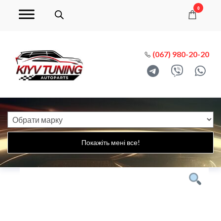
0
(067) 980-20-20
Покажіть мені все!