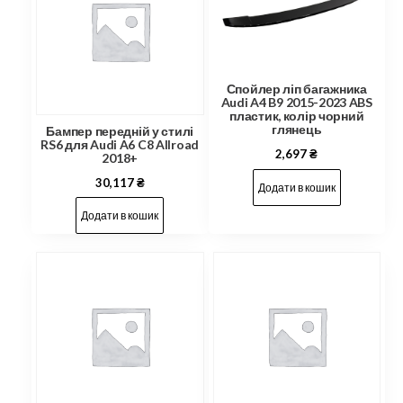
Спойлер ліп багажника
Audi A4 B9 2015-2023 ABS
пластик, колір чорний
глянець
Бампер передній у стилі
RS6 для Audi A6 C8 Allroad
2,697
₴
2018+
30,117
₴
Додати в кошик
Додати в кошик