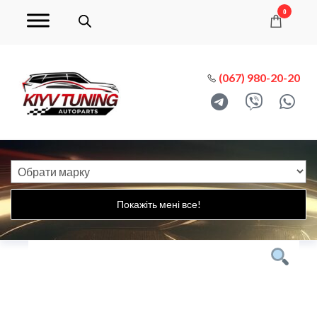
0
(067) 980-20-20
Покажіть мені все!