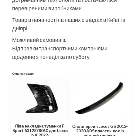
перевіреними виробниками.
Товар в наявності на наших складах в Київі та
Дніпрі.
Можливий самовивіз.
Відправки транспортними компаніями
щоденно з понеділка по суботу.
Супутні товари
Ліва накладка туманки F-
Спойлер ліп Lexus GS 2012-
Sport 5312878060 для Lexus
2020 ABS пластик, колір
NX 2022-
чорний глянець