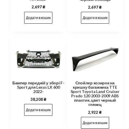
2,697
₴
2,697
₴
Додати в кошик
Додати в кошик
Спойлер козирок на
Бампер передній у зборі F-
кришку багажника TTE
Sport для Lexus LX 600
Sport Toyota Land Cruiser
2022-
Prado 120 2003-2009 ABS
38,208
₴
пластик, цвет черный
глянец
Додати в кошик
2,922
₴
Додати в кошик