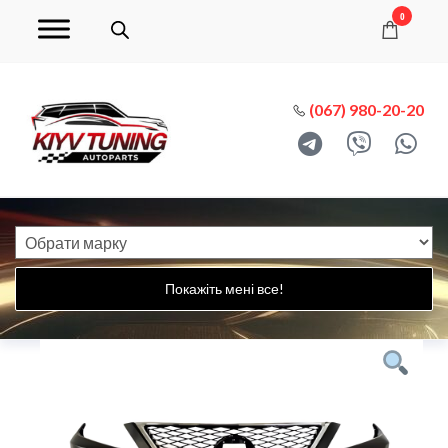
0
(067) 980-20-20
Покажіть мені все!