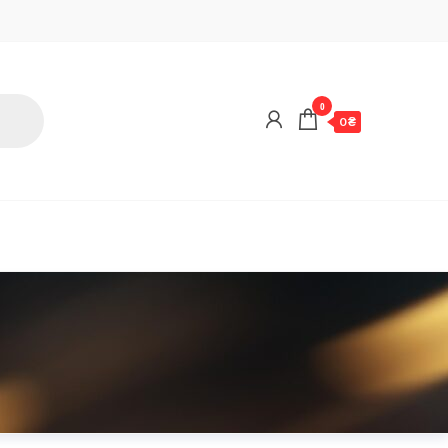
0
0 ₴