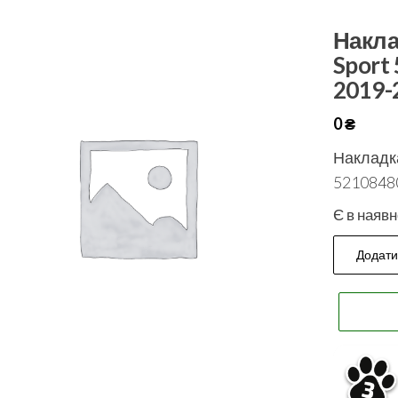
Накла
Sport
2019-
0
₴
Накладка
52108480
Є в наявн
Додати