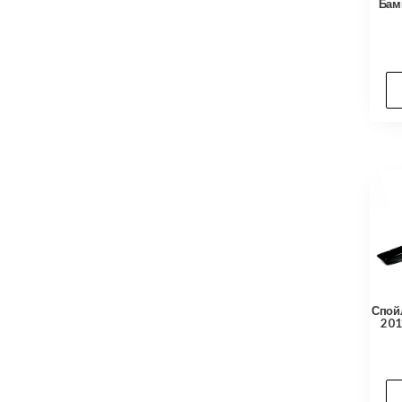
Бам
Спойл
201