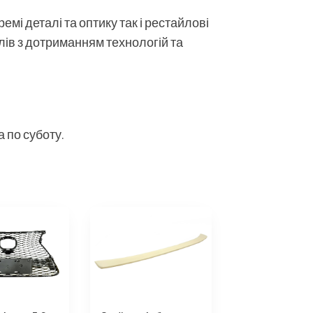
мі деталі та оптику так і рестайлові
алів з дотриманням технологій та
 по суботу.