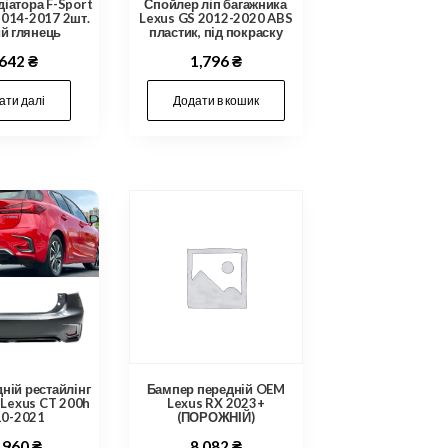
Спойлер ліп багажника
діатора F-Sport
Lexus GS 2012-2020 ABS
2014-2017 2шт.
пластик, під покраску
й глянець
1,796
₴
,642
₴
Додати в кошик
ати далі
ній рестайлінг
Бампер передній OEM
 Lexus CT 200h
Lexus RX 2023+
10-2021
(ПОРОЖНІЙ)
,960
₴
8,082
₴