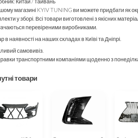
бник: Китай / Тайвань
шому магазині KYIV TUNING ви можете придбати як окре
лекти у зборі. Всі товари виготовлені з якісних матері
тачаються перевіреними виробниками.
р в наявності на наших складах в Київі та Дніпрі.
ливий самовивіз.
равки транспортними компаніями щоденно з понеділка
утні товари