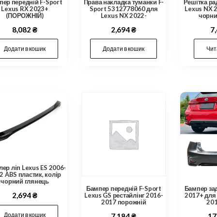
Права накладка туманки F-
пер передній F-Sport
Решітка ра
Sport 5312778060 для
Lexus RX 2023+
Lexus NX 
Lexus NX 2022-
(ПОРОЖНІЙ)
чорни
2,694
₴
8,082
₴
7
Додати в кошик
Додати в кошик
Чит
ер ліп Lexus ES 2006-
2 ABS пластик, колір
чорний глянець
Бампер передній F-Sport
Бампер зад
2,694
₴
Lexus GS рестайлінг 2016-
2017+ для
2017 порожній
20
Додати в кошик
7,184
₴
17