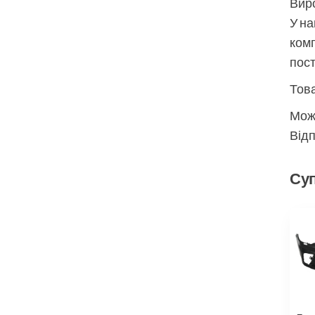
Виро
У на
комп
пос
Това
Мож
Відп
Суп