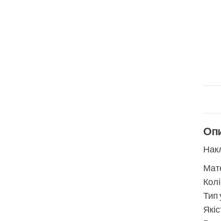
Оп
Накл
Мате
Колі
Тип 
Якіс