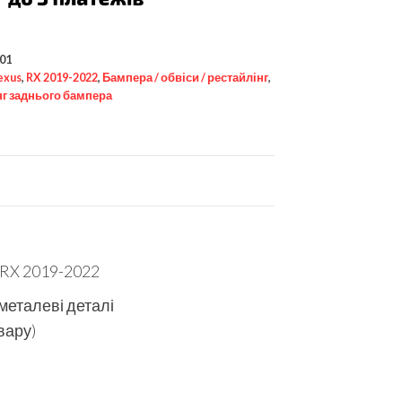
01
exus
,
RX 2019-2022
,
Бампера / обвіси / рестайлінг
,
нг заднього бампера
 RX 2019-2022
 металеві деталі
вару)