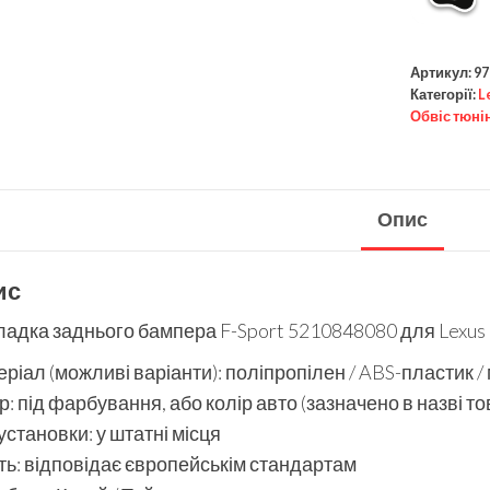
Артикул:
97
Категорії:
L
Обвіс тюні
Опис
ис
адка заднього бампера F-Sport 5210848080 для Lexus
ріал (можливі варіанти): поліпропілен / ABS-пластик /
р: під фарбування, або колір авто (зазначено в назві то
установки: у штатні місця
ть: відповідає європейськім стандартам