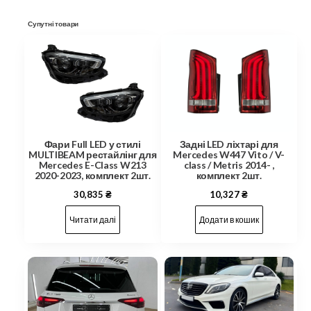
Супутні товари
Фари Full LED у стилі
Задні LED ліхтарі для
MULTIBEAM рестайлінг для
Mercedes W447 Vito / V-
Mercedes E-Class W213
class / Metris 2014- ,
2020-2023, комплект 2шт.
комплект 2шт.
30,835
₴
10,327
₴
Читати далі
Додати в кошик