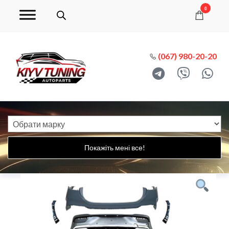
0
(067) 980-20-20
Покажіть мені все!