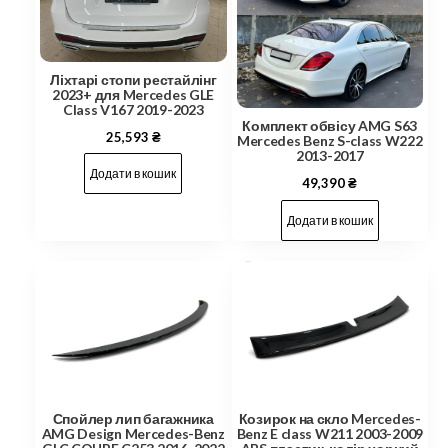
Ліхтарі стопи рестайлінг
2023+ для Mercedes GLE
Class V167 2019-2023
Комплект обвісу AMG S63
25,593
₴
Mercedes Benz S-class W222
2013-2017
Додати в кошик
49,390
₴
Додати в кошик
Козирок на скло Mercedes-
Спойлер лип багажника
Benz E class W211 2003-2009
AMG Design Mercedes-Benz