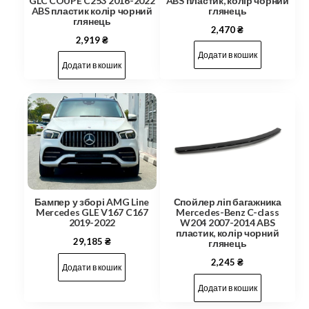
ABS пластик, колір чорний
GLC COUPE C253 2016-2022
глянець
ABS пластик колір чорний
глянець
2,470
₴
2,919
₴
Додати в кошик
Додати в кошик
Бампер у зборі AMG Line
Спойлер ліп багажника
Mercedes GLE V167 C167
Mercedes-Benz C-class
2019-2022
W204 2007-2014 ABS
пластик, колір чорний
29,185
₴
глянець
2,245
₴
Додати в кошик
Додати в кошик