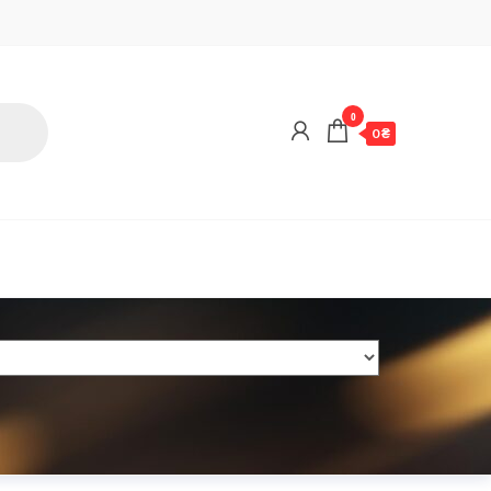
0
0 ₴