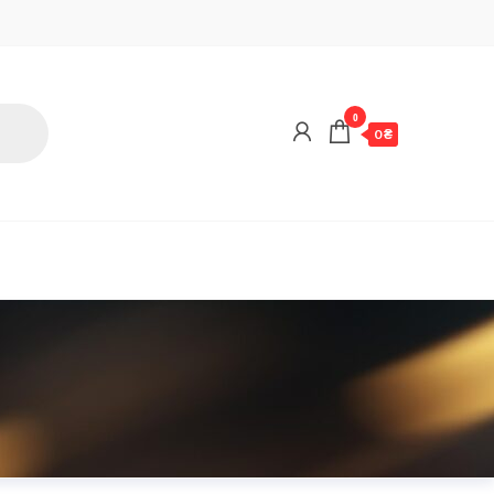
0
0 ₴