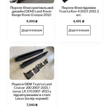
Пороги бічні оригінальний
Пороги бічні підніжки
дизайн (OEM) Land Rover
Toyota Rav-4 2013-2015 2
Range Rover Evoque 2012-
шт.
9,490
₴
4,495
₴
Додати в кошик
Додати в кошик
Пороги ОЕМ Toyota Land
Cruiser 200 2007-2021 /
Lexus LX 570 2007-2015 з
підсвічуванням в стилі
Lexus (колір чорний)
7,040
₴