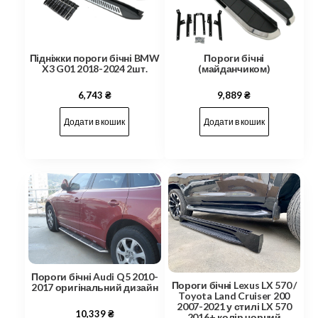
Підніжки пороги бічні BMW
Пороги бічні
X3 G01 2018-2024 2шт.
(майданчиком)
6,743
₴
9,889
₴
Додати в кошик
Додати в кошик
Пороги бічні Audi Q5 2010-
Пороги бічні Lexus LX 570 /
2017 оригінальний дизайн
Toyota Land Cruiser 200
2007-2021 у стилі LX 570
10,339
₴
2016+ колір чорний