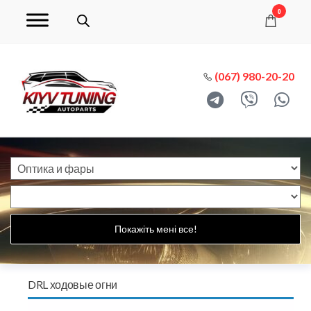
0
(067) 980-20-20
Покажіть мені все!
DRL ходовые огни