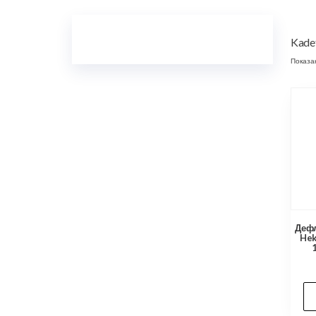
Kade
Показа
Дефл
Hek