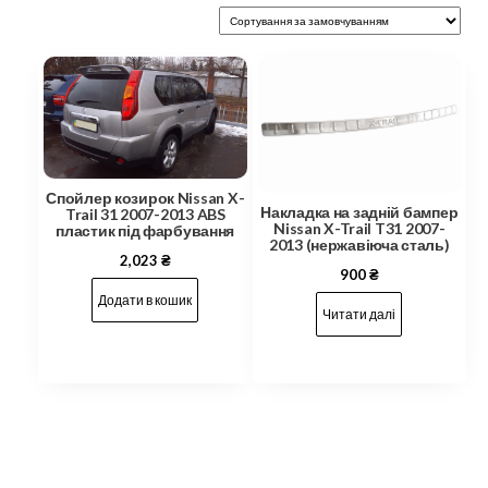
Спойлер козирок Nissan X-
Накладка на задній бампер
Trail 31 2007-2013 ABS
Nissan X-Trail T31 2007-
пластик під фарбування
2013 (нержавіюча сталь)
2,023
₴
900
₴
Додати в кошик
Читати далі