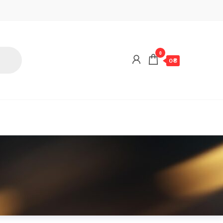
0
0 ₴