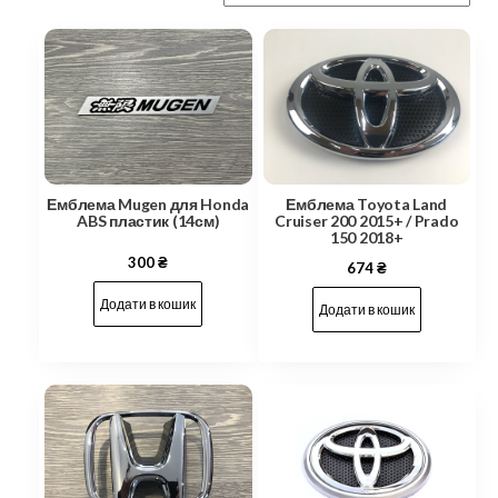
Емблема Mugen для Honda
Емблема Toyota Land
ABS пластик (14см)
Cruiser 200 2015+ / Prado
150 2018+
300
₴
674
₴
Додати в кошик
Додати в кошик