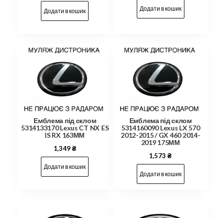
Додати в кошик
Додати в кошик
Емблема під склом
Емблема під склом
5314133170 Lexus CT NX ES
5314160090 Lexus LX 570
IS RX 163ММ
2012-2015 / GX 460 2014-
2019 175ММ
1,349
₴
1,573
₴
Додати в кошик
Додати в кошик