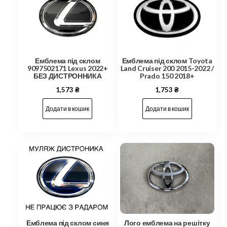
Емблема під склом
Емблема під склом Toyota
9097502171 Lexus 2022+
Land Cruiser 200 2015-2022 /
БЕЗ ДИСТРОННИКА
Prado 150 2018+
1,573
₴
1,753
₴
Додати в кошик
Додати в кошик
Емблема під склом синя
Лого емблема на решітку