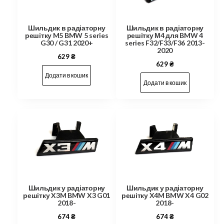
Шильдик в радіаторну
Шильдик в радіаторну
решітку М4 для BMW 4
решітку M5 BMW 5 series
series F32/F33/F36 2013-
G30 / G31 2020+
2020
629
₴
629
₴
Додати в кошик
Додати в кошик
Шильдик у радіаторну
Шильдик у радіаторну
решітку X4M BMW X4 G02
решітку X3M BMW X3 G01
2018-
2018-
674
₴
674
₴