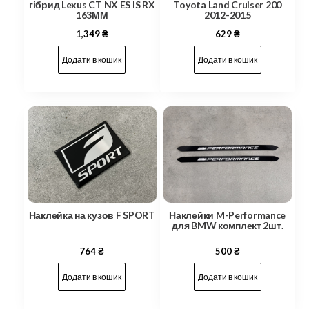
гібрид Lexus CT NX ES IS RX
Toyota Land Cruiser 200
163ММ
2012-2015
1,349
₴
629
₴
Додати в кошик
Додати в кошик
Наклейка на кузов F SPORT
Наклейки M-Performance
для BMW комплект 2шт.
764
₴
500
₴
Додати в кошик
Додати в кошик