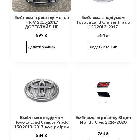
Емблема в решітку Honda
Емблема з подіумом
HR-V 2015-2017
Toyota Land Cruiser Prado
ДОРЕСТАЙЛІНГ
150 2013-2017
899
₴
584
₴
Додати в кошик
Додати в кошик
Емблема з подіумом
Емблема на решітку SI для
Toyota Land Cruiser Prado
Honda Civic 2016-2020
150 2013-2017, колір сірий
764
₴
584
₴