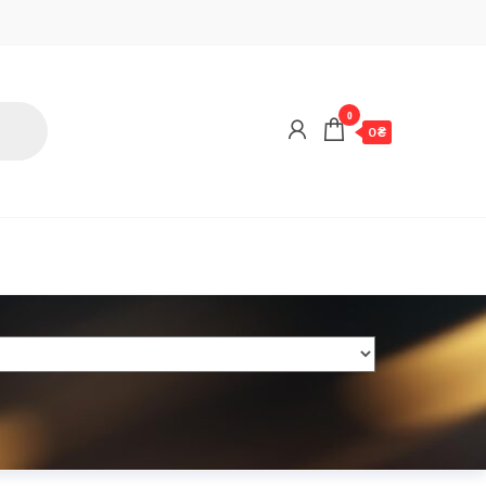
0
0 ₴