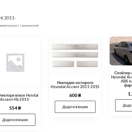
nt 2011-
жаються усі з 4 результатів
Спойлер 
Hyundai Ac
ABS п
Накладки на пороги
фар
Hyundai Accent 2011-2015
1
600
₴
ектори вікон Hyndai
Accent Hb 2011-
Додат
Додати в кошик
554
₴
Додати в кошик