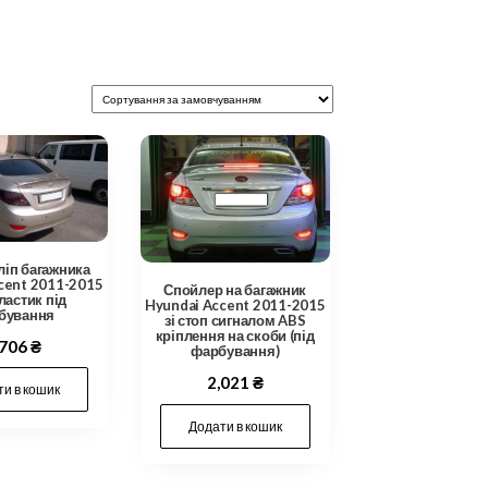
ліп багажника
cent 2011-2015
Спойлер на багажник
ластик під
Hyundai Accent 2011-2015
бування
зі стоп сигналом ABS
кріплення на скоби (під
,706
₴
фарбування)
2,021
₴
и в кошик
Додати в кошик