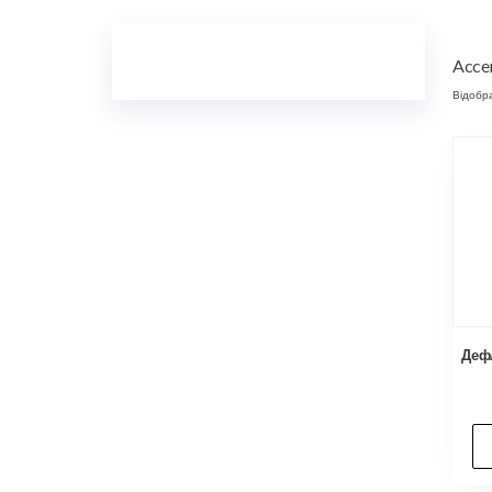
Acce
Відобра
Дефл