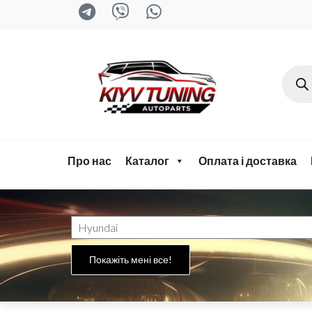
kyiv-
tuning.com
Про нас
Каталог
Оплата і доставка
Покажіть мені все!