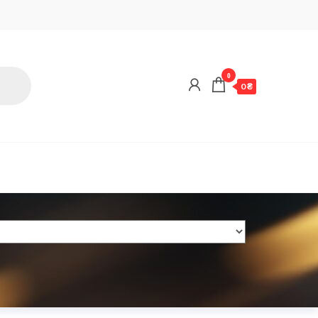
0
0 ₴