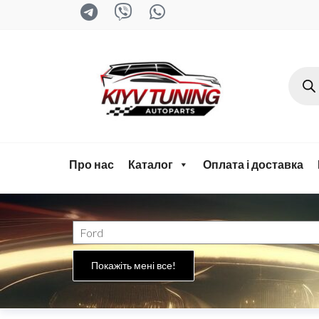
kyiv-
tuning.com
Про нас
Каталог
Оплата і доставка
Покажіть мені все!