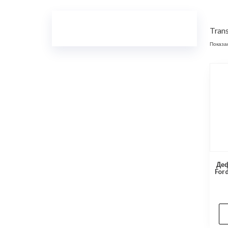
Tran
Показа
Деф
Ford