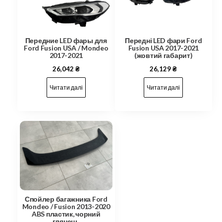
Передние LED фары для
Передні LED фари Ford
Ford Fusion USA / Mondeo
Fusion USA 2017-2021
2017-2021
(жовтий габарит)
26,042
₴
26,129
₴
Читати далі
Читати далі
Спойлер багажника Ford
Mondeo / Fusion 2013-2020
ABS пластик, чорний
глянець