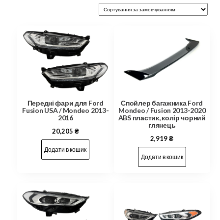
Передні фари для Ford
Спойлер багажника Ford
Fusion USA / Mondeo 2013-
Mondeo / Fusion 2013-2020
2016
ABS пластик, колір чорний
глянець
20,205
₴
2,919
₴
Додати в кошик
Додати в кошик