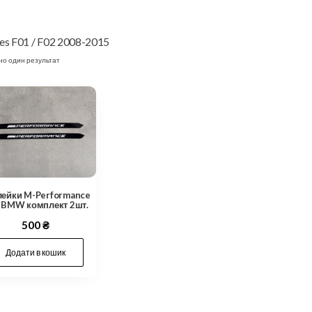
ies F01 / F02 2008-2015
но один результат
лейки M-Performance
 BMW комплект 2шт.
500
₴
Додати в кошик