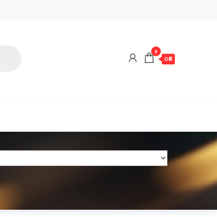
0
0 ₴