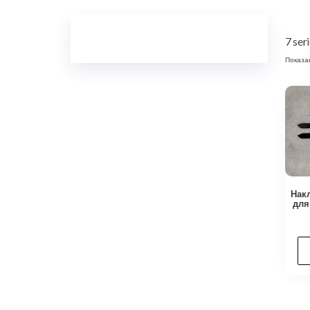
7 ser
Показа
Нак
для