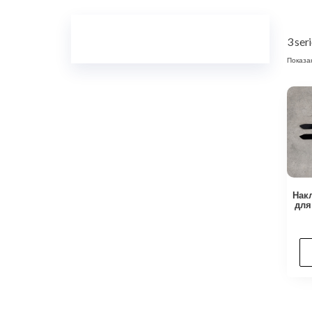
3 ser
Показа
Нак
для