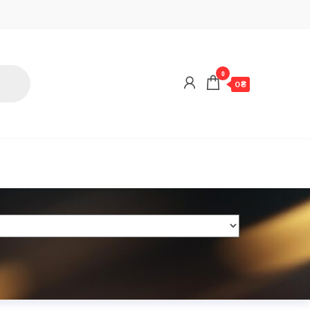
0
0 ₴