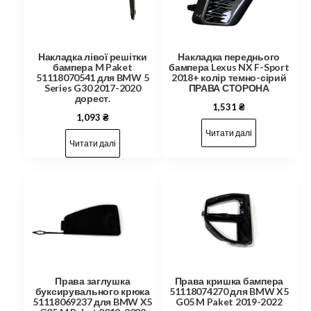
Накладка лівої решітки
Накладка переднього
бампера M Paket
бампера Lexus NX F-Sport
51118070541 для BMW 5
2018+ колір темно-сірий
Series G30 2017-2020
ПРАВА СТОРОНА
дорест.
1,531
₴
1,093
₴
Читати далі
Читати далі
Права заглушка
Права кришка бампера
буксирувального крюка
51118074270 для BMW X5
51118069237 для BMW X5
G05 M Paket 2019-2022