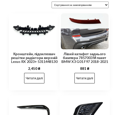
Кронштейн, підсилювач
Лівий катафот заднього
решітки радіатора верхній
бампера 7857003 М пакет
Lexus RX 2023+ 5311448130
BMW X3 G01 F97 2018-2021
2,450
₴
881
₴
Читати далі
Читати далі