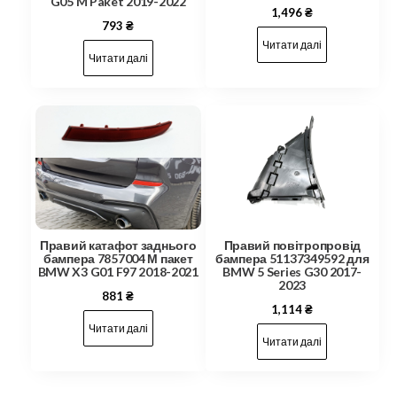
G05 M Paket 2019-2022
1,496
₴
793
₴
Читати далі
Читати далі
Правий катафот заднього
Правий повітропровід
бампера 7857004 М пакет
бампера 51137349592 для
BMW X3 G01 F97 2018-2021
BMW 5 Series G30 2017-
2023
881
₴
1,114
₴
Читати далі
Читати далі