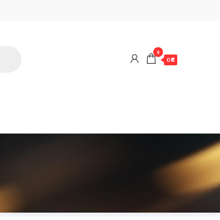
0
0 ₴