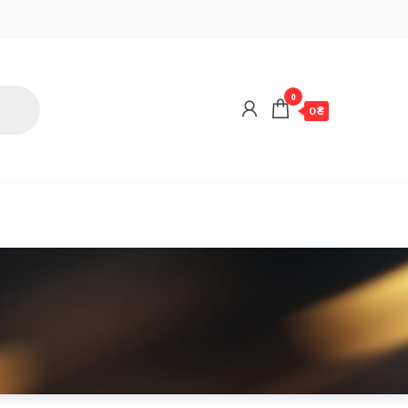
0
0 ₴