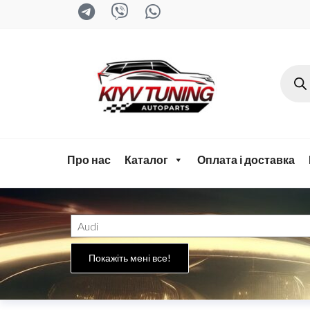
kyiv-
tuning.com
Про нас
Каталог
Оплата і доставка
Покажіть мені все!