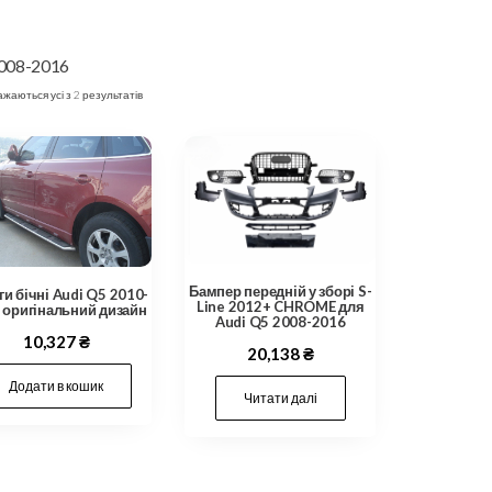
008-2016
жаються усі з 2 результатів
Бампер передній у зборі S-
и бічні Audi Q5 2010-
Line 2012+ CHROME для
 оригінальний дизайн
Audi Q5 2008-2016
10,327
₴
20,138
₴
Додати в кошик
Читати далі