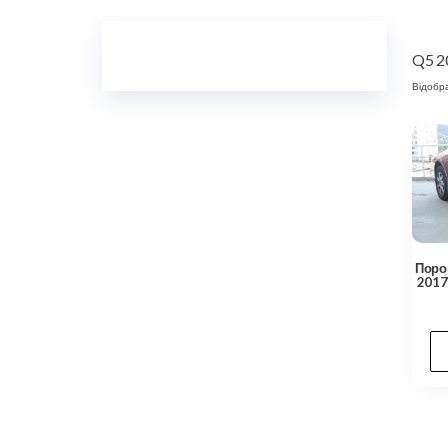
Q5 2
Відобра
Порог
2017