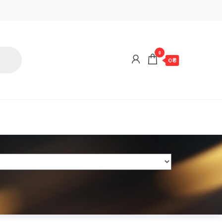
0
0 ₴