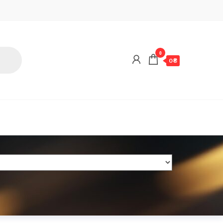
0
0 ₴