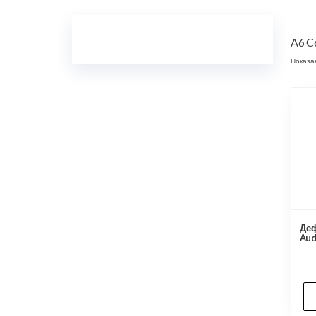
A6 C
Показа
Деф
Aud