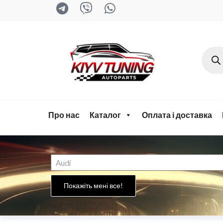
kyiv-
tuning.com
Про нас
Каталог
Оплата і доставка
Покажіть мені все!